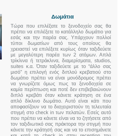
Δωμάτια
Τώρα που επιλέξατε το ξενοδοχείο σας θα
πρέπει να επιλέξετε το κατάλληλο δωμάτιο για
εσάς και την παρέα σας. Υπάρχουν πολλοί
τύποι δωματίων από τους οποίους θα
χρειαστεί να επιλέξετε κυρίως όταν ταξιδεύετε
με μεγαλύτερη παρέα των 2 ατόμων. Απλά
τρίκλινα ή τετράκλινα, διαμερίσματα, studios,
suites κ.α. Όταν ταξιδεύετε με το “άλλο σας
μισό” η επιλογή ενός διπλού κρεβατιού στο
δωμάτιο πρέπει να είναι μονόδρομος πρέπει
να γνωρίζετε όμως πως τα ξενοδοχεία σε
καμία περίπτωση και ποτέ δεν επιβεβαιώνουν
διπλό κρεβάτι όταν κάνετε κράτηση σε ένα
απλό δίκλινο δωμάτιο. Αυτό είναι κάτι που
αποφασίζουν να το διαχειριστούν τη τελευταία
στιγμή στο check in των πελατών. Εσείς αυτό
που πρέπει να κάνετε είναι να το ζητήσετε από
τον ταξιδιωτικό σας πράκτορα την στιγμή που
κάνετε την κράτησή σας και να το επισημάνετε
και κατά το check in στην reception του