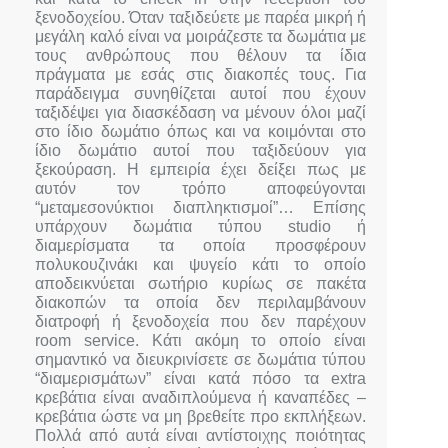
ξενοδοχείου. Όταν ταξιδεύετε με παρέα μικρή ή
μεγάλη καλό είναι να μοιράζεστε τα δωμάτια με
τους ανθρώπους που θέλουν τα ίδια
πράγματα με εσάς στις διακοπές τους. Για
παράδειγμα συνηθίζεται αυτοί που έχουν
ταξιδέψει για διασκέδαση να μένουν όλοι μαζί
στο ίδιο δωμάτιο όπως και να κοιμόνται στο
ίδιο δωμάτιο αυτοί που ταξιδεύουν για
ξεκούραση. Η εμπειρία έχει δείξει πως με
αυτόν τον τρόπο αποφεύγονται
“μεταμεσονύκτιοι διαπληκτισμοί”… Επίσης
υπάρχουν δωμάτια τύπου studio ή
διαμερίσματα τα οποία προσφέρουν
πολυκουζινάκι και ψυγείο κάτι το οποίο
αποδεικνύεται σωτήριο κυρίως σε πακέτα
διακοπών τα οποία δεν περιλαμβάνουν
διατροφή ή ξενοδοχεία που δεν παρέχουν
room service. Κάτι ακόμη το οποίο είναι
σημαντικό να διευκρινίσετε σε δωμάτια τύπου
“διαμερισμάτων” είναι κατά πόσο τα extra
κρεβάτια είναι αναδιπλούμενα ή καναπέδες –
κρεβάτια ώστε να μη βρεθείτε προ εκπλήξεων.
Πολλά από αυτά είναι αντίστοιχης ποιότητας