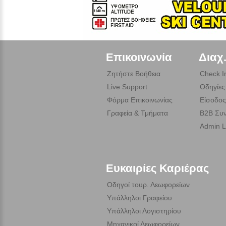
Επικοινωνία
Διαχ
Ζητήστε Βοήθεια
Check I
Live Support
Οδηγίες
Φόρμα Επικοινωνίας
Είσοδος
Γραφεία & Τμήματα
B2B Συν
Admin L
Ευκαιρίες Καριέρας
Οδηγοί τουρ. Λεωφορείων
Υπάλληλοι Γραφείου
Υπάλληλοι Λογιστηρίου
Μηχανικοί Λεωφορείων