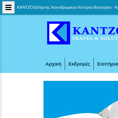
KANTZOS|Χάρτης Χιονοδρομικού Κέντρου Βελουχίου - 
Αρχική
Εκδρομές
Εισιτήρι