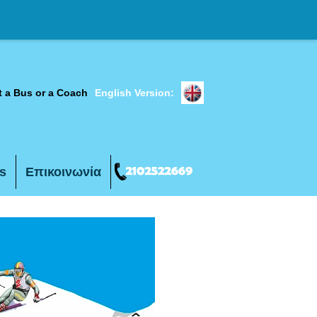
t a Bus or a Coach
English Version:
s
Επικοινωνία