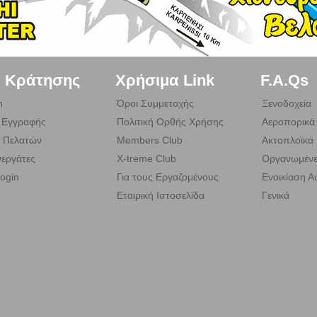
. Κράτησης
Χρήσιμα Link
F.A.Qs
n
Όροι Συμμετοχής
Ξενοδοχεία
 Εγγραφής
Πολιτική Ορθής Χρήσης
Αεροπορικά 
 Πελατών
Members Club
Ακτοπλοϊκά 
εργάτες
X-treme Club
Οργανωμένε
ogin
Για τους Εργαζομένους
Ενοικίαση Α
Εταιρική Ιστοσελίδα
Γενικά