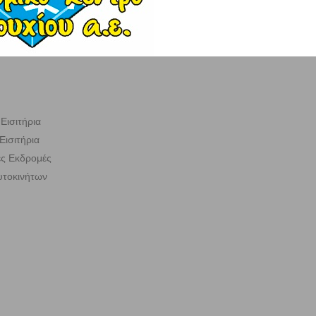
Εισιτήρια
Εισιτήρια
ς Εκδρομές
υτοκινήτων