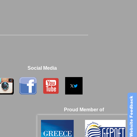
Social Media
Proud Member of