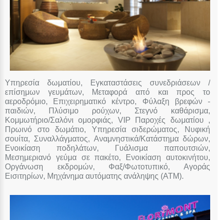
Υπηρεσία δωματίου, Εγκαταστάσεις συνεδριάσεων /
επίσημων γευμάτων, Μεταφορά από και προς το
αεροδρόμιο, Επιχειρηματικό κέντρο, Φύλαξη βρεφών -
παιδιών, Πλύσιμο ρούχων, Στεγνό καθάρισμα,
Κομμωτήριο/Σαλόνι ομορφιάς, VIP Παροχές δωματίου ,
Πρωινό στο δωμάτιο, Υπηρεσία σιδερώματος, Νυφική
σουίτα, Συναλλάγματος, Αναμνηστικά/Κατάστημα δώρων,
Ενοικίαση ποδηλάτων, Γυάλισμα παπουτσιών,
Μεσημεριανό γεύμα σε πακέτο, Ενοικίαση αυτοκινήτου,
Οργάνωση εκδρομών, Φαξ/Φωτοτυπικό, Αγοράς
Εισιτηρίων, Μηχάνημα αυτόματης ανάληψης (ΑΤΜ).