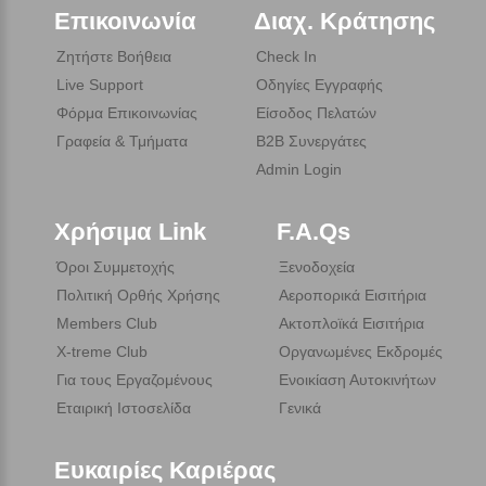
Επικοινωνία
Διαχ. Κράτησης
Ζητήστε Βοήθεια
Check In
Live Support
Οδηγίες Εγγραφής
Φόρμα Επικοινωνίας
Είσοδος Πελατών
Γραφεία & Τμήματα
B2B Συνεργάτες
Admin Login
Χρήσιμα Link
F.A.Qs
Όροι Συμμετοχής
Ξενοδοχεία
Πολιτική Ορθής Χρήσης
Αεροπορικά Εισιτήρια
Members Club
Ακτοπλοϊκά Εισιτήρια
X-treme Club
Οργανωμένες Εκδρομές
Για τους Εργαζομένους
Ενοικίαση Αυτοκινήτων
Εταιρική Ιστοσελίδα
Γενικά
Ευκαιρίες Καριέρας