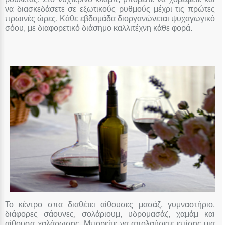
να διασκεδάσετε σε εξωτικούς ρυθμούς μέχρι τις πρώτες
πρωινές ώρες. Κάθε εβδομάδα διοργανώνεται ψυχαγωγικό
σόου, με διαφορετικό διάσημο καλλιτέχνη κάθε φορά.
Το κέντρο σπα διαθέτει αίθουσες μασάζ, γυμναστήριο,
διάφορες σάουνες, σολάριουμ, υδρομασάζ, χαμάμ και
αίθουσα χαλάρωσης. Μπορείτε να απολαύσετε επίσης μια