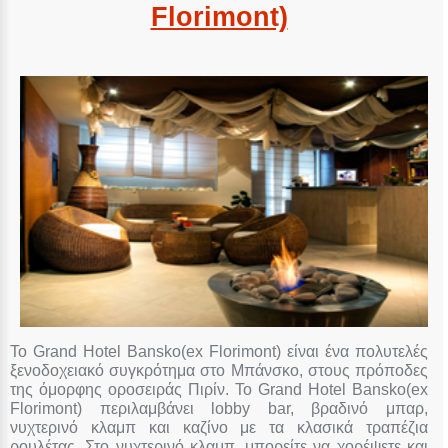
Florimont)
Το Grand Hotel Bansko(ex Florimont) είναι ένα πολυτελές
ξενοδοχειακό συγκρότημα στο Μπάνσκο, στους πρόποδες
της όμορφης οροσειράς Πιρίν. Το Grand Hotel Bansko(ex
Florimont) περιλαμβάνει lobby bar, βραδινό μπαρ,
νυχτερινό κλαμπ και καζίνο με τα κλασικά τραπέζια
ρουλέτας. Στο νυχτερινό κλαμπ, μπορείτε να χορέψετε και