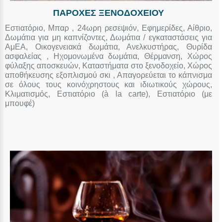
ΠΑΡΟΧΕΣ ΞΕΝΟΔΟΧΕΙΟΥ
Εστιατόριο, Μπαρ , 24ωρη ρεσεψιόν, Εφημερίδες, Αίθριο,
Δωμάτια για μη καπνίζοντες, Δωμάτια / εγκαταστάσεις για
ΑμΕΑ, Οικογενειακά δωμάτια, Ανελκυστήρας, Θυρίδα
ασφαλείας , Ηχομονωμένα δωμάτια, Θέρμανση, Χώρος
φύλαξης αποσκευών, Καταστήματα στο ξενοδοχείο, Χώρος
αποθήκευσης εξοπλισμού σκι , Απαγορεύεται το κάπνισμα
σε όλους τους κοινόχρηστους και ιδιωτικούς χώρους,
Κλιματισμός, Εστιατόριο (à la carte), Εστιατόριο (με
μπουφέ)