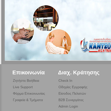
Επικοινωνία
Διαχ. Κράτησης
Ζητήστε Βοήθεια
Check In
Live Support
Οδηγίες Εγγραφής
Φόρμα Επικοινωνίας
Είσοδος Πελατών
Γραφεία & Τμήματα
B2B Συνεργάτες
Admin Login