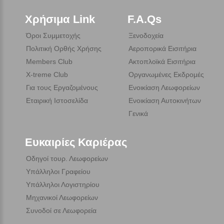
Χρήσιμα Link
F.A.Qs
Όροι Συμμετοχής
Ξενοδοχεία
Πολιτική Ορθής Χρήσης
Αεροπορικά Εισιτήρια
Members Club
Ακτοπλοϊκά Εισιτήρια
X-treme Club
Οργανωμένες Εκδρομές
Για τους Εργαζομένους
Ενοικίαση Λεωφορείων
Εταιρική Ιστοσελίδα
Ενοικίαση Αυτοκινήτων
Γενικά
Ευκαιρίες Καριέρας
Οδηγοί τουρ. Λεωφορείων
Υπάλληλοι Γραφείου
Υπάλληλοι Λογιστηρίου
Μηχανικοί Λεωφορείων
Συνοδοί σε Λεωφορεία