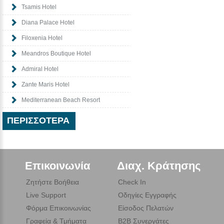
Tsamis Hotel
Diana Palace Hotel
Filoxenia Hotel
Meandros Boutique Hotel
Admiral Hotel
Zante Maris Hotel
Mediterranean Beach Resort
ΠΕΡΙΣΣΌΤΕΡΑ
Επικοινωνία
Διαχ. Κράτησης
Ζητήστε Βοήθεια
Check In
Live Support
Οδηγίες Εγγραφής
Φόρμα Επικοινωνίας
Είσοδος Πελατών
Γραφεία & Τμήματα
B2B Συνεργάτες