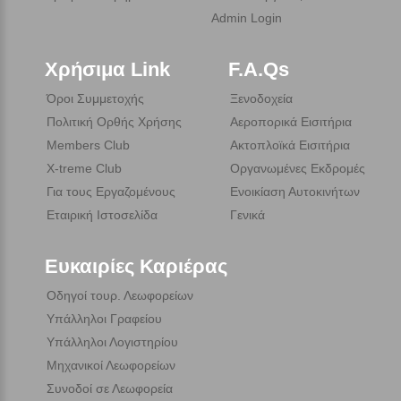
Admin Login
Χρήσιμα Link
F.A.Qs
Όροι Συμμετοχής
Ξενοδοχεία
Πολιτική Ορθής Χρήσης
Αεροπορικά Εισιτήρια
Members Club
Ακτοπλοϊκά Εισιτήρια
X-treme Club
Οργανωμένες Εκδρομές
Για τους Εργαζομένους
Ενοικίαση Αυτοκινήτων
Εταιρική Ιστοσελίδα
Γενικά
Ευκαιρίες Καριέρας
Οδηγοί τουρ. Λεωφορείων
Υπάλληλοι Γραφείου
Υπάλληλοι Λογιστηρίου
Μηχανικοί Λεωφορείων
Συνοδοί σε Λεωφορεία