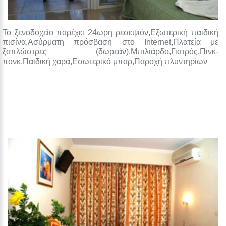
Το ξενοδοχείο παρέχει 24ωρη ρεσεψιόν,Εξωτερική παιδική
πισίνα,Ασύρματη πρόσβαση στο Internet,Πλατεία με
ξαπλώστρες (δωρεάν),Μπιλιάρδο,Γιατρός,Πινκ-
πονκ,Παιδική χαρά,Εσωτερικό μπαρ,Παροχή πλυντηρίων