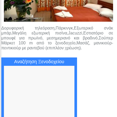
Δορυφορική τηλεόραση,Πάρκινγκ,Εξωτερικό σνάκ
μπάρ,Μεγάλη εξωτερική πισίνα,Jacuzzi,Εστιατόριο σε
μπουφέ για πρωϊνό, μεσημεριανό και βραδινό,Σούπερ
Μάρκετ 100 m από το ξενοδοχείο,Μασάζ, μανικιούρ-
πεντικιούρ με ραντεβού (επιπλέον χρέωση).
Αναζήτηση Ξενοδοχείου