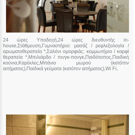
24 ώρες Υποδοχή,24 ώρες διευθυντής in-
house,Στάθμευση,Γυμναστήριο: μασάζ / ρεφλεξολογία /
αρωματοθεραπεία *,Σαλόνι ομορφιάς: κομμωτήριο / καρφί
θεραπεία *,Μπιλιάρδο / πινγκ-πονγκ,Παιδότοπος,Παιδική
κούνια,Καρέκλες,Μπάνιο μωρού (κατόπιν
αιτήματος),Παιδικά γεύματα (κατόπιν αιτήματος),Wi Fi,