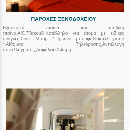
ΠΑΡΟΧΕΣ ΞΕΝΟΔΟΧΕΙΟΥ
Εξωτερική πισίνα και παιδική
πισίνα,Α/C,Τζακούζι,Κατάλληλο για άτομα με ειδικές
ανάγκες,Σνακ Μπαρ *,Πρωινό μπουφέ,Κοκτέιλ μπαρ
*,Αίθουσα Τηλεόρασης,Ανταλλαγή
συναλλάγματος,Ασφάλεια 24ωρη