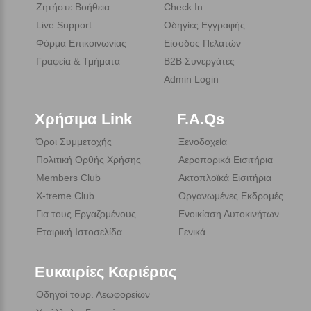
Ζητήστε Βοήθεια
Check In
Live Support
Οδηγίες Εγγραφής
Φόρμα Επικοινωνίας
Είσοδος Πελατών
Γραφεία & Τμήματα
B2B Συνεργάτες
Admin Login
Χρήσιμα Link
F.A.Qs
Όροι Συμμετοχής
Ξενοδοχεία
Πολιτική Ορθής Χρήσης
Αεροπορικά Εισιτήρια
Members Club
Ακτοπλοϊκά Εισιτήρια
X-treme Club
Οργανωμένες Εκδρομές
Για τους Εργαζομένους
Ενοικίαση Αυτοκινήτων
Εταιρική Ιστοσελίδα
Γενικά
Ευκαιρίες Καριέρας
Οδηγοί τουρ. Λεωφορείων