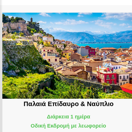
Παλαιά Επίδαυρο & Ναύπλιο
Διάρκεια 1 ημέρα
Οδική Εκδρομή με λεωφορείο