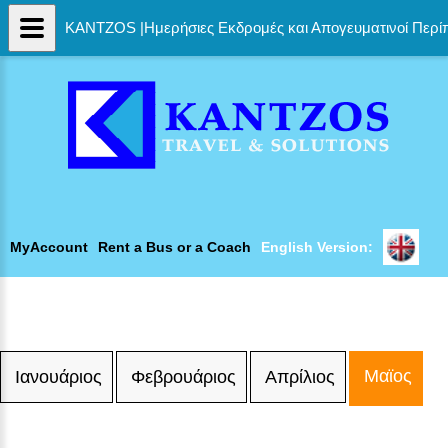
KANTZOS |Ημερήσιες Εκδρομές και Απογευματινοί Περίπ
MyAccount
Rent a Bus or a Coach
English Version:
Μαϊος
Ιανουάριος
Φεβρουάριος
Απρίλιος