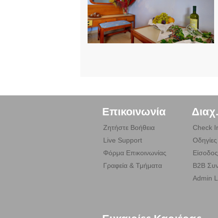
Επικοινωνία
Διαχ
Ζητήστε Βοήθεια
Check I
Live Support
Οδηγίες
Φόρμα Επικοινωνίας
Είσοδος
Γραφεία & Τμήματα
B2B Συν
Admin L