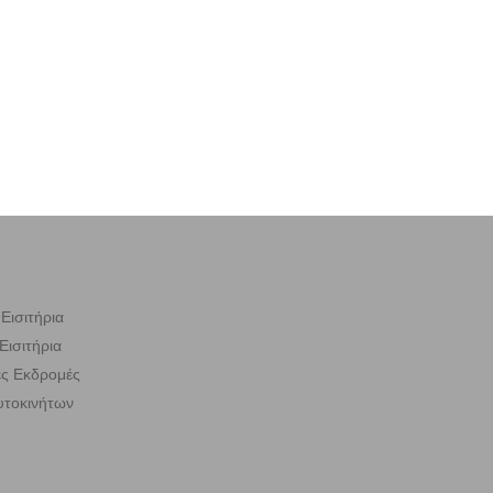
Εισιτήρια
Εισιτήρια
ς Εκδρομές
υτοκινήτων