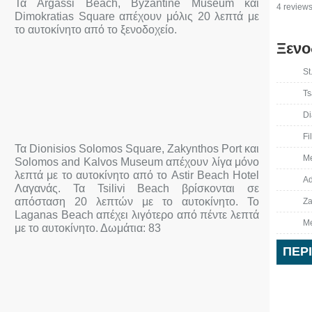
Τα Argassi Beach, Byzantine Museum και
4 reviews
Dimokratias Square απέχουν μόλις 20 λεπτά με
το αυτοκίνητο από το ξενοδοχείο.
Ξενο
St
Ts
Di
Fi
Τα Dionisios Solomos Square, Zakynthos Port και
Me
Solomos and Kalvos Museum απέχουν λίγα μόνο
λεπτά με το αυτοκίνητο από το Astir Beach Hotel
Ad
Λαγανάς. Τα Tsilivi Beach βρίσκονται σε
απόσταση 20 λεπτών με το αυτοκίνητο. Το
Za
Laganas Beach απέχει λιγότερο από πέντε λεπτά
Me
με το αυτοκίνητο. Δωμάτια: 83
ΠΕΡ