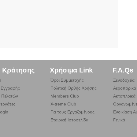
. Κράτησης
Χρήσιμα Link
F.A.Qs
n
Όροι Συμμετοχής
Ξενοδοχεία
 Εγγραφής
Πολιτική Ορθής Χρήσης
Αεροπορικά 
 Πελατών
Members Club
Ακτοπλοϊκά 
εργάτες
X-treme Club
Οργανωμένε
ogin
Για τους Εργαζομένους
Ενοικίαση Α
Εταιρική Ιστοσελίδα
Γενικά