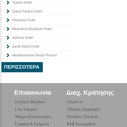
Tsamis Hotel
Diana Palace Hotel
Filoxenia Hotel
Meandros Boutique Hotel
Admiral Hotel
Zante Maris Hotel
Mediterranean Beach Resort
ΠΕΡΙΣΣΌΤΕΡΑ
Επικοινωνία
Διαχ. Κράτησης
Ζητήστε Βοήθεια
Check In
Live Support
Οδηγίες Εγγραφής
Φόρμα Επικοινωνίας
Είσοδος Πελατών
Γραφεία & Τμήματα
B2B Συνεργάτες