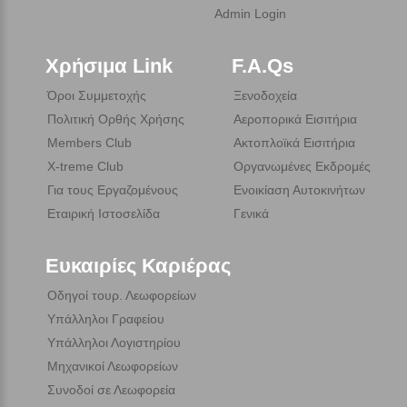
Admin Login
Χρήσιμα Link
F.A.Qs
Όροι Συμμετοχής
Ξενοδοχεία
Πολιτική Ορθής Χρήσης
Αεροπορικά Εισιτήρια
Members Club
Ακτοπλοϊκά Εισιτήρια
X-treme Club
Οργανωμένες Εκδρομές
Για τους Εργαζομένους
Ενοικίαση Αυτοκινήτων
Εταιρική Ιστοσελίδα
Γενικά
Ευκαιρίες Καριέρας
Οδηγοί τουρ. Λεωφορείων
Υπάλληλοι Γραφείου
Υπάλληλοι Λογιστηρίου
Μηχανικοί Λεωφορείων
Συνοδοί σε Λεωφορεία