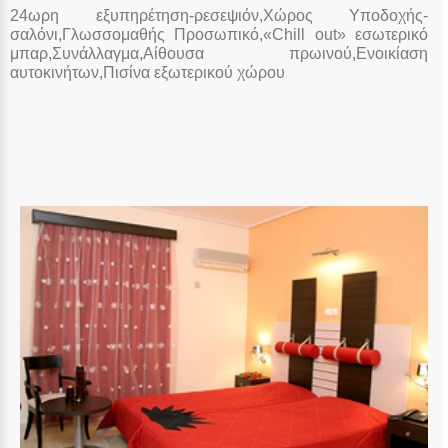
24ωρη εξυπηρέτηση-ρεσεψιόν,Χώρος Υποδοχής-
σαλόνι,Γλωσσομαθής Προσωπικό,«Chill out» εσωτερικό
μπαρ,Συνάλλαγμα,Αίθουσα πρωινού,Ενοικίαση
αυτοκινήτων,Πισίνα εξωτερικού χώρου