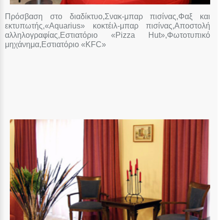
Πρόσβαση στο διαδίκτυο,Σνακ-μπαρ πισίνας,Φαξ και
εκτυπωτής,«Aquarius» κοκτέιλ-μπαρ πισίνας,Αποστολή
αλληλογραφίας,Εστιατόριο «Pizza Hut»,Φωτοτυπικό
μηχάνημα,Εστιατόριο «KFC»