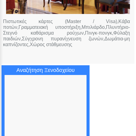
Πιστωτικές κάρτες (Master / Visa),Κάβα
ποτών,Γραμματειακή υποστήριξη,Μπιλιάρδο,Πλυντήριο-
Στεγνό καθάρισμα ρούχων,Πινγκ-πονγκ,Φύλαξη
παιδιών,Σύγχρονη πυρανίχνευση ζωνών,Δωμάτια-μη
καπνίζοντες,Χώρος στάθμευσης
Αναζήτηση Ξενοδοχείου