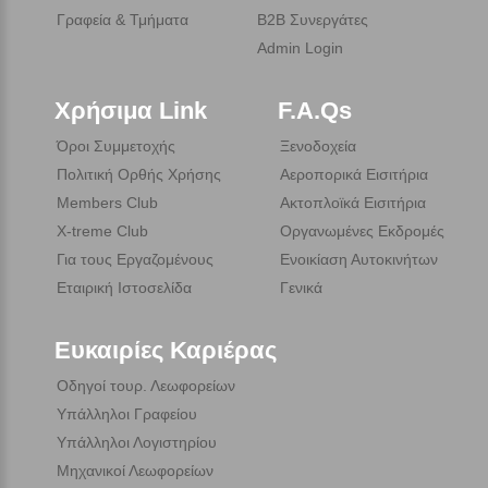
Γραφεία & Τμήματα
B2B Συνεργάτες
Admin Login
Χρήσιμα Link
F.A.Qs
Όροι Συμμετοχής
Ξενοδοχεία
Πολιτική Ορθής Χρήσης
Αεροπορικά Εισιτήρια
Members Club
Ακτοπλοϊκά Εισιτήρια
X-treme Club
Οργανωμένες Εκδρομές
Για τους Εργαζομένους
Ενοικίαση Αυτοκινήτων
Εταιρική Ιστοσελίδα
Γενικά
Ευκαιρίες Καριέρας
Οδηγοί τουρ. Λεωφορείων
Υπάλληλοι Γραφείου
Υπάλληλοι Λογιστηρίου
Μηχανικοί Λεωφορείων