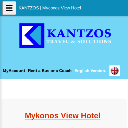
KANTZOS | Myconos View Hotel
MyAccount
Rent a Bus or a Coach
English Version:
Mykonos View Hotel