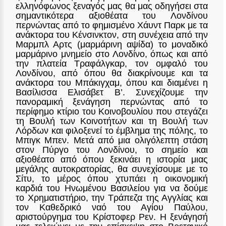
ελληνόφωνος ξεναγός μας θα μας οδηγήσει στα
σημαντικότερα αξιοθέατα του Λονδίνου
περνώντας από το φημισμένο Χάυντ Παρκ με τα
ανάκτορα του Κένσινκτον, στη συνέχεια από την
Μαρμπλ Αρτς (μαρμάρινη αψίδα) το μοναδικό
μαρμάρινο μνημείο στο Λονδίνο, όπως και από
την πλατεία Τραφάλγκαρ, τον ομφαλό του
Λονδίνου, από όπου θα διακρίνουμε και τα
ανάκτορα του Μπάκιγχαμ, όπου και διαμένει η
Βασίλισσα Ελισάβετ Β’. Συνεχίζουμε την
πανοραμική ξενάγηση περνώντας από το
περίφημο κτίριο του Κοινοβουλίου που στεγάζει
τη Βουλή των Κοινοτήτων και τη Βουλή των
Λόρδων και φιλοξενεί το έμβλημα της πόλης, το
Μπιγκ Μπεν. Μετά από μια ολιγόλεπτη στάση
στον Πύργο του Λονδίνου, το σημείο και
αξιοθέατο από όπου ξεκινάει η ιστορία μιας
μεγάλης αυτοκρατορίας, θα συνεχίσουμε με το
Σίτυ, το μέρος όπου χτυπάει η οικονομική
καρδιά του Ηνωμένου Βασιλείου για να δούμε
το Χρηματιστήριο, την Τράπεζα της Αγγλίας και
τον Καθεδρικό ναό του Αγίου Παύλου,
αριστούργημα του Κρίστοφερ Ρεν. Η ξενάγησή