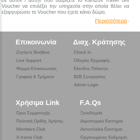
σε αυτόν / αυτήν που δωρίζετε το Kantzos Travel Gift
Voucher να επιλέξει την υπηρεσία στην οποία θέλει να
εξαργυρώσει το Voucher που έχετε κάνει δώρο.
Περισσότερα
Επικοινωνία
Διαχ. Κράτησης
Ζητήστε Βοήθεια
Check In
Live Support
Οδηγίες Εγγραφής
Φόρμα Επικοινωνίας
Είσοδος Πελατών
Γραφεία & Τμήματα
B2B Συνεργάτες
Admin Login
Χρήσιμα Link
F.A.Qs
Όροι Συμμετοχής
Ξενοδοχεία
Πολιτική Ορθής Χρήσης
Αεροπορικά Εισιτήρια
Members Club
Ακτοπλοϊκά Εισιτήρια
X-treme Club
Οργανωμένες Εκδρομές