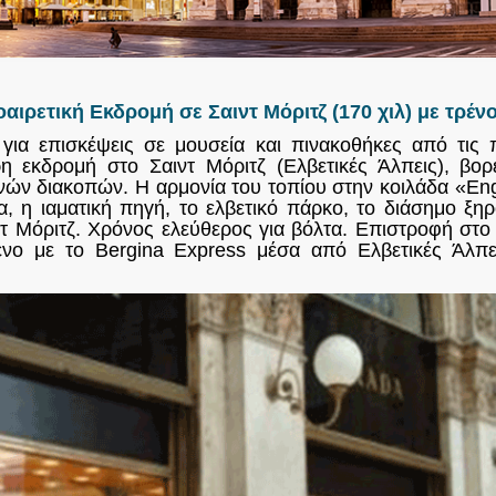
αιρετική Εκδρομή σε Σαιντ Μόριτζ (170 χιλ) με τρέν
για επισκέψεις σε μουσεία και πινακοθήκες από τις 
η εκδρομή στο Σαιντ Μόριτζ (Ελβετικές Άλπεις), βορ
νών διακοπών. Η αρμονία του τοπίου στην κοιλάδα «Enga
α, η ιαματική πηγή, το ελβετικό πάρκο, το διάσημο ξ
ίντ Μόριτζ. Χρόνος ελεύθερος για βόλτα. Επιστροφή στ
ρένο με το Bergina Express μέσα από Ελβετικές Άλπε