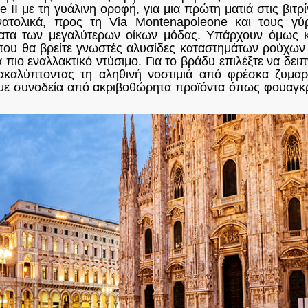
e II με τη γυάλινη οροφή, για μια πρώτη ματιά στις βιτ
οανατολικά, προς τη Via Montenapoleone και τους γ
ματα των μεγαλύτερων οίκων μόδας. Υπάρχουν όμως κα
όπου θα βρείτε γνωστές αλυσίδες καταστημάτων ρούχων 
α πιο εναλλακτικό ντύσιμο. Για το βράδυ επιλέξτε να δε
καλύπτοντας τη αληθινή νοστιμιά από φρέσκα ζυμαρικ
με συνοδεία από ακριβοθώρητα προϊόντα όπως φουαγκρ