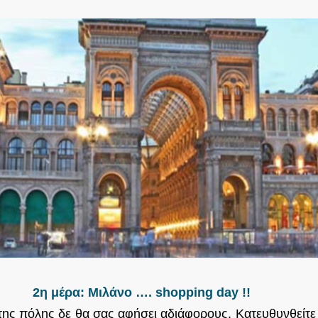
2η μέρα: Μιλάνο …. shopping day !!
της πόλης δε θα σας αφήσει αδιάφορους. Κατευθυνθείτε