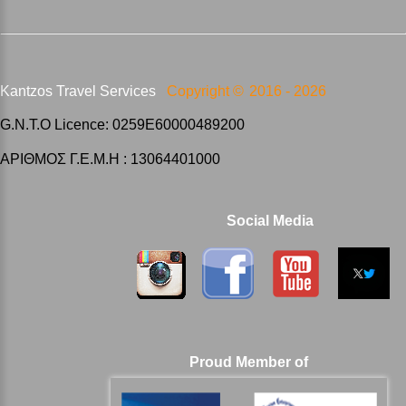
Kantzos Travel Services
Copyright ©
2016 -
2026
G.N.T.O Licence: 0259E60000489200
ΑΡΙΘΜΟΣ Γ.Ε.Μ.Η : 13064401000
Social Media
Proud Member of