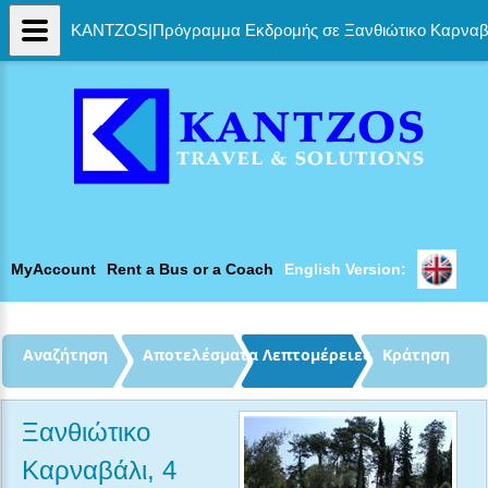
KANTZOS|Πρόγραμμα Εκδρομής σε Ξανθιώτικο Καρναβά
MyAccount
Rent a Bus or a Coach
English Version: