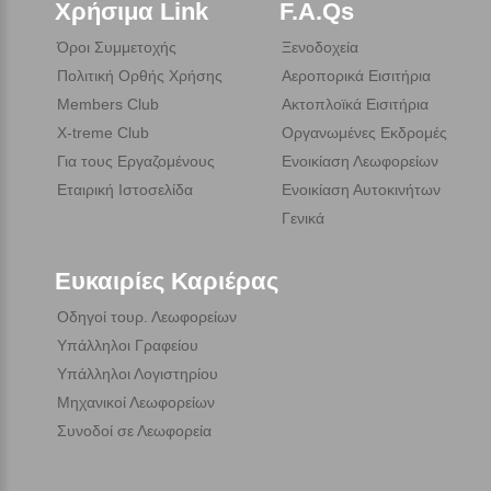
Χρήσιμα Link
F.A.Qs
Όροι Συμμετοχής
Ξενοδοχεία
Πολιτική Ορθής Χρήσης
Αεροπορικά Εισιτήρια
Members Club
Ακτοπλοϊκά Εισιτήρια
X-treme Club
Οργανωμένες Εκδρομές
Για τους Εργαζομένους
Ενοικίαση Λεωφορείων
Εταιρική Ιστοσελίδα
Ενοικίαση Αυτοκινήτων
Γενικά
Ευκαιρίες Καριέρας
Οδηγοί τουρ. Λεωφορείων
Υπάλληλοι Γραφείου
Υπάλληλοι Λογιστηρίου
Μηχανικοί Λεωφορείων
Συνοδοί σε Λεωφορεία