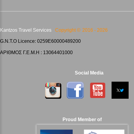
Kantzos Travel Services
Copyright ©
2016 -
2026
G.N.T.O Licence: 0259E60000489200
ΑΡΙΘΜΟΣ Γ.Ε.Μ.Η : 13064401000
Social Media
Proud Member of