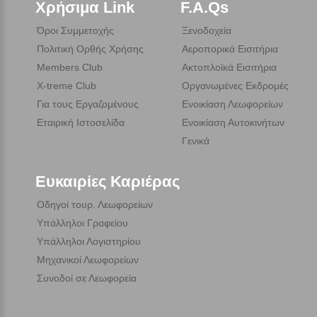
Χρήσιμα Link
F.A.Qs
Όροι Συμμετοχής
Ξενοδοχεία
Πολιτική Ορθής Χρήσης
Αεροπορικά Εισιτήρια
Members Club
Ακτοπλοϊκά Εισιτήρια
X-treme Club
Οργανωμένες Εκδρομές
Για τους Εργαζομένους
Ενοικίαση Λεωφορείων
Εταιρική Ιστοσελίδα
Ενοικίαση Αυτοκινήτων
Γενικά
Ευκαιρίες Καριέρας
Οδηγοί τουρ. Λεωφορείων
Υπάλληλοι Γραφείου
Υπάλληλοι Λογιστηρίου
Μηχανικοί Λεωφορείων
Συνοδοί σε Λεωφορεία