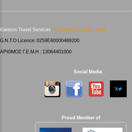
Kantzos Travel Services
Copyright ©
2016 -
2026
G.N.T.O Licence: 0259E60000489200
ΑΡΙΘΜΟΣ Γ.Ε.Μ.Η : 13064401000
Social Media
Proud Member of