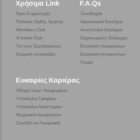
Χρήσιμα Link
F.A.Qs
Όροι Συμμετοχής
Ξενοδοχεία
Πολιτική Ορθής Χρήσης
Αεροπορικά Εισιτήρια
Members Club
Ακτοπλοϊκά Εισιτήρια
X-treme Club
Οργανωμένες Εκδρομές
Για τους Εργαζομένους
Ενοικίαση Λεωφορείων
Εταιρική Ιστοσελίδα
Ενοικίαση Αυτοκινήτων
Γενικά
Ευκαιρίες Καριέρας
Οδηγοί τουρ. Λεωφορείων
Υπάλληλοι Γραφείου
Υπάλληλοι Λογιστηρίου
Μηχανικοί Λεωφορείων
Συνοδοί σε Λεωφορεία