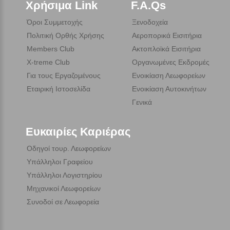
Χρήσιμα Link
F.A.Qs
Όροι Συμμετοχής
Ξενοδοχεία
Πολιτική Ορθής Χρήσης
Αεροπορικά Εισιτήρια
Members Club
Ακτοπλοϊκά Εισιτήρια
X-treme Club
Οργανωμένες Εκδρομές
Για τους Εργαζομένους
Ενοικίαση Λεωφορείων
Εταιρική Ιστοσελίδα
Ενοικίαση Αυτοκινήτων
Γενικά
Ευκαιρίες Καριέρας
Οδηγοί τουρ. Λεωφορείων
Υπάλληλοι Γραφείου
Υπάλληλοι Λογιστηρίου
Μηχανικοί Λεωφορείων
Συνοδοί σε Λεωφορεία