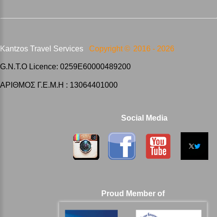
Kantzos Travel Services
Copyright ©
2016 -
2026
G.N.T.O Licence: 0259E60000489200
ΑΡΙΘΜΟΣ Γ.Ε.Μ.Η : 13064401000
Social Media
Proud Member of