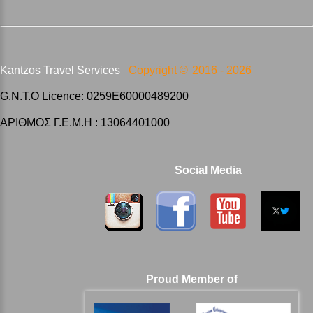
Kantzos Travel Services
Copyright ©
2016 -
2026
G.N.T.O Licence: 0259E60000489200
ΑΡΙΘΜΟΣ Γ.Ε.Μ.Η : 13064401000
Social Media
Proud Member of