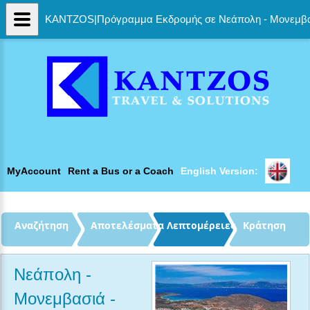
KANTZOS|Πρόγραμμα Εκδρομής σε Νεάπολη - Μονεμβασι
MyAccount
Rent a Bus or a Coach
English Version: