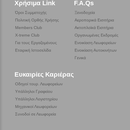
Χρήσιμα Link
F.A.Qs
Όροι Συμμετοχής
Ξενοδοχεία
Πολιτική Ορθής Χρήσης
Αεροπορικά Εισιτήρια
Members Club
Ακτοπλοϊκά Εισιτήρια
X-treme Club
Οργανωμένες Εκδρομές
Για τους Εργαζομένους
Ενοικίαση Λεωφορείων
Εταιρική Ιστοσελίδα
Ενοικίαση Αυτοκινήτων
Γενικά
Ευκαιρίες Καριέρας
Οδηγοί τουρ. Λεωφορείων
Υπάλληλοι Γραφείου
Υπάλληλοι Λογιστηρίου
Μηχανικοί Λεωφορείων
Συνοδοί σε Λεωφορεία