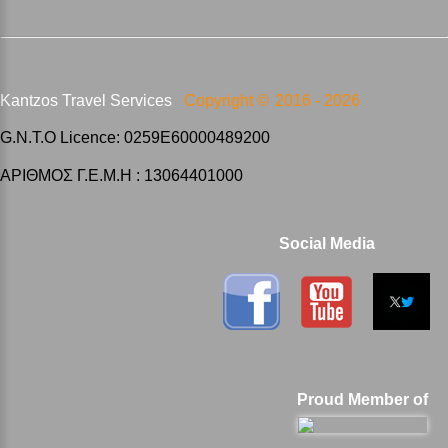
Kantzos Travel Services
Copyright ©
2016 -
2026
G.N.T.O Licence: 0259E60000489200
ΑΡΙΘΜΟΣ Γ.Ε.Μ.Η : 13064401000
Social Media
Proud Member of