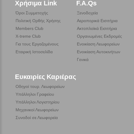
Χρήσιμα Link
F.A.Qs
Όροι Συμμετοχής
Ξενοδοχεία
Πολιτική Ορθής Χρήσης
Αεροπορικά Εισιτήρια
Members Club
Ακτοπλοϊκά Εισιτήρια
X-treme Club
Οργανωμένες Εκδρομές
Για τους Εργαζομένους
Ενοικίαση Λεωφορείων
Εταιρική Ιστοσελίδα
Ενοικίαση Αυτοκινήτων
Γενικά
Ευκαιρίες Καριέρας
Οδηγοί τουρ. Λεωφορείων
Υπάλληλοι Γραφείου
Υπάλληλοι Λογιστηρίου
Μηχανικοί Λεωφορείων
Συνοδοί σε Λεωφορεία