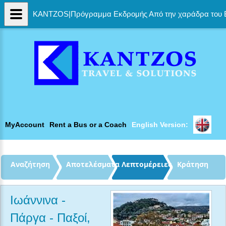
KANTZOS|Πρόγραμμα Εκδρομής Από την χαράδρα του Βίκ
MyAccount
Rent a Bus or a Coach
English Version: