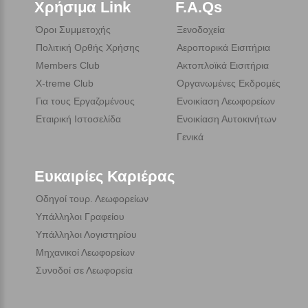
Χρήσιμα Link
F.A.Qs
Όροι Συμμετοχής
Ξενοδοχεία
Πολιτική Ορθής Χρήσης
Αεροπορικά Εισιτήρια
Members Club
Ακτοπλοϊκά Εισιτήρια
X-treme Club
Οργανωμένες Εκδρομές
Για τους Εργαζομένους
Ενοικίαση Λεωφορείων
Εταιρική Ιστοσελίδα
Ενοικίαση Αυτοκινήτων
Γενικά
Ευκαιρίες Καριέρας
Οδηγοί τουρ. Λεωφορείων
Υπάλληλοι Γραφείου
Υπάλληλοι Λογιστηρίου
Μηχανικοί Λεωφορείων
Συνοδοί σε Λεωφορεία