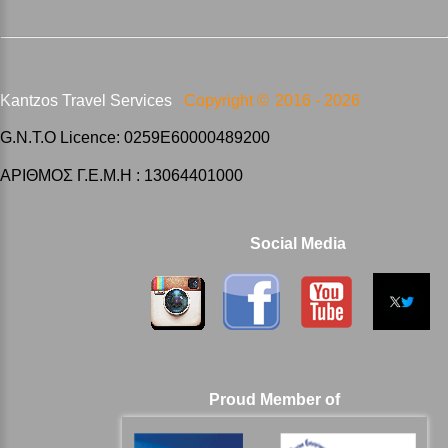
Kantzos Travel Services
Copyright ©
2016 -
2026
G.N.T.O Licence: 0259E60000489200
ΑΡΙΘΜΟΣ Γ.Ε.Μ.Η : 13064401000
Social Media
Proud Member of