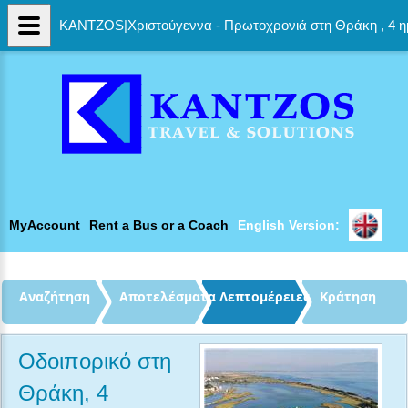
KANTZOS|Χριστούγεννα - Πρωτοχρονιά στη Θράκη , 4 η
MyAccount
Rent a Bus or a Coach
English Version: