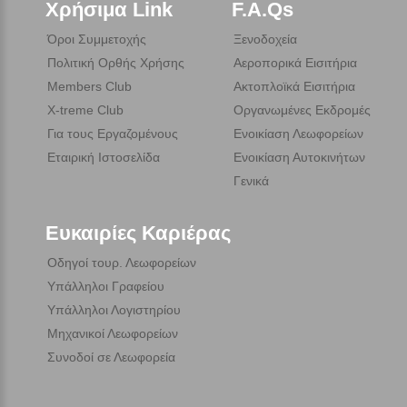
Χρήσιμα Link
F.A.Qs
Όροι Συμμετοχής
Ξενοδοχεία
Πολιτική Ορθής Χρήσης
Αεροπορικά Εισιτήρια
Members Club
Ακτοπλοϊκά Εισιτήρια
X-treme Club
Οργανωμένες Εκδρομές
Για τους Εργαζομένους
Ενοικίαση Λεωφορείων
Εταιρική Ιστοσελίδα
Ενοικίαση Αυτοκινήτων
Γενικά
Ευκαιρίες Καριέρας
Οδηγοί τουρ. Λεωφορείων
Υπάλληλοι Γραφείου
Υπάλληλοι Λογιστηρίου
Μηχανικοί Λεωφορείων
Συνοδοί σε Λεωφορεία