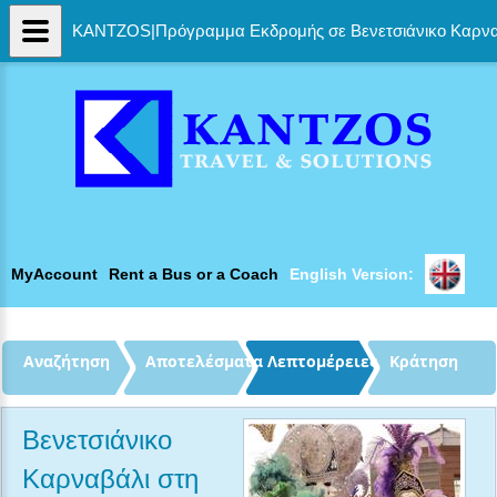
KANTZOS|Πρόγραμμα Εκδρομής σε Βενετσιάνικο Καρναβ
MyAccount
Rent a Bus or a Coach
English Version: