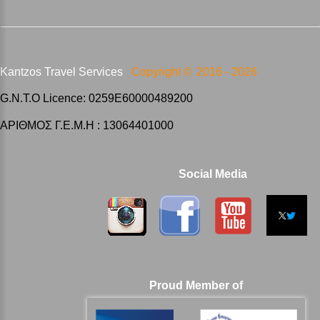
Kantzos Travel Services
Copyright ©
2016 -
2026
G.N.T.O Licence: 0259E60000489200
ΑΡΙΘΜΟΣ Γ.Ε.Μ.Η : 13064401000
Social Media
Proud Member of