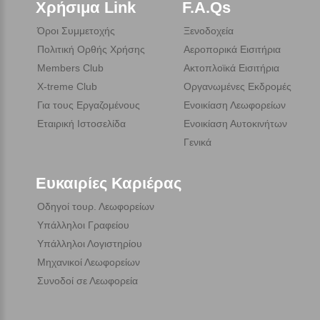
Χρήσιμα Link
F.A.Qs
Όροι Συμμετοχής
Ξενοδοχεία
Πολιτική Ορθής Χρήσης
Αεροπορικά Εισιτήρια
Members Club
Ακτοπλοϊκά Εισιτήρια
X-treme Club
Οργανωμένες Εκδρομές
Για τους Εργαζομένους
Ενοικίαση Λεωφορείων
Εταιρική Ιστοσελίδα
Ενοικίαση Αυτοκινήτων
Γενικά
Ευκαιρίες Καριέρας
Οδηγοί τουρ. Λεωφορείων
Υπάλληλοι Γραφείου
Υπάλληλοι Λογιστηρίου
Μηχανικοί Λεωφορείων
Συνοδοί σε Λεωφορεία