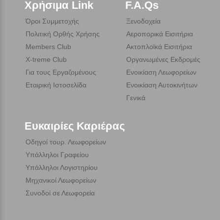
Χρήσιμα Link
F.A.Qs
Όροι Συμμετοχής
Ξενοδοχεία
Πολιτική Ορθής Χρήσης
Αεροπορικά Εισιτήρια
Members Club
Ακτοπλοϊκά Εισιτήρια
X-treme Club
Οργανωμένες Εκδρομές
Για τους Εργαζομένους
Ενοικίαση Λεωφορείων
Εταιρική Ιστοσελίδα
Ενοικίαση Αυτοκινήτων
Γενικά
Ευκαιρίες Καριέρας
Οδηγοί τουρ. Λεωφορείων
Υπάλληλοι Γραφείου
Υπάλληλοι Λογιστηρίου
Μηχανικοί Λεωφορείων
Συνοδοί σε Λεωφορεία