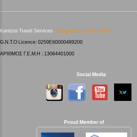
Kantzos Travel Services
Copyright ©
2016 -
2026
G.N.T.O Licence: 0259E60000489200
ΑΡΙΘΜΟΣ Γ.Ε.Μ.Η : 13064401000
Social Media
Proud Member of