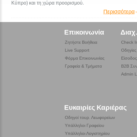
Κύπρο) και τη χώρα προορισμού.
Περισσότερα
Επικοινωνία
Διαχ
Ζητήστε Βοήθεια
Check I
Live Support
Οδηγίες
Φόρμα Επικοινωνίας
Είσοδος
Γραφεία & Τμήματα
B2B Συν
Admin L
Ευκαιρίες Καριέρας
Οδηγοί τουρ. Λεωφορείων
Υπάλληλοι Γραφείου
Υπάλληλοι Λογιστηρίου