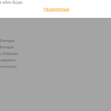
ε κάνει δώρο.
Περισσότερα
Εισιτήρια
Εισιτήρια
ς Εκδρομές
Λεωφορείων
υτοκινήτων