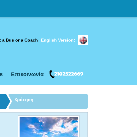
t a Bus or a Coach
English Version:
s
Επικοινωνία