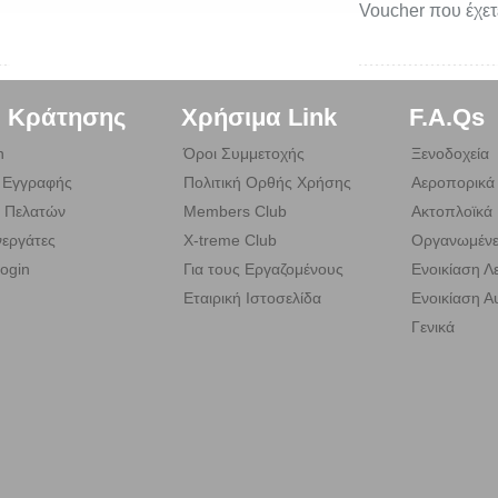
Voucher που έχετ
. Κράτησης
Χρήσιμα Link
F.A.Qs
n
Όροι Συμμετοχής
Ξενοδοχεία
 Εγγραφής
Πολιτική Ορθής Χρήσης
Αεροπορικά 
 Πελατών
Members Club
Ακτοπλοϊκά 
εργάτες
X-treme Club
Οργανωμένε
ogin
Για τους Εργαζομένους
Ενοικίαση 
Εταιρική Ιστοσελίδα
Ενοικίαση Α
Γενικά