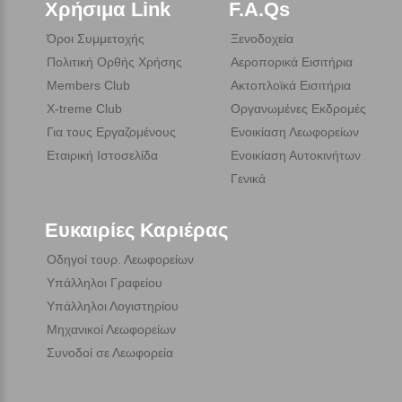
Χρήσιμα Link
F.A.Qs
Όροι Συμμετοχής
Ξενοδοχεία
Πολιτική Ορθής Χρήσης
Αεροπορικά Εισιτήρια
Members Club
Ακτοπλοϊκά Εισιτήρια
X-treme Club
Οργανωμένες Εκδρομές
Για τους Εργαζομένους
Ενοικίαση Λεωφορείων
Εταιρική Ιστοσελίδα
Ενοικίαση Αυτοκινήτων
Γενικά
Ευκαιρίες Καριέρας
Οδηγοί τουρ. Λεωφορείων
Υπάλληλοι Γραφείου
Υπάλληλοι Λογιστηρίου
Μηχανικοί Λεωφορείων
Συνοδοί σε Λεωφορεία