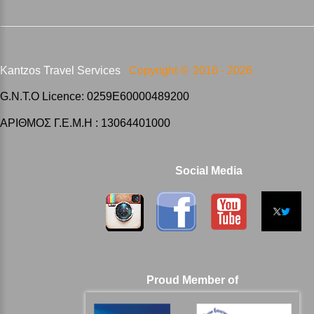
Kantzos Travel Services
Copyright ©
2016 -
2026
G.N.T.O Licence: 0259E60000489200
ΑΡΙΘΜΟΣ Γ.Ε.Μ.Η : 13064401000
Social Media
Proud Member of