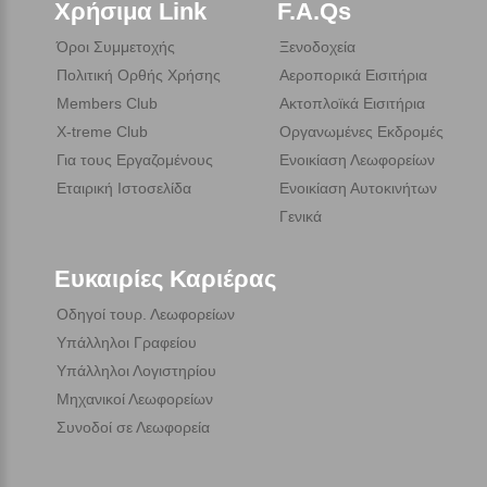
Χρήσιμα Link
F.A.Qs
Όροι Συμμετοχής
Ξενοδοχεία
Πολιτική Ορθής Χρήσης
Αεροπορικά Εισιτήρια
Members Club
Ακτοπλοϊκά Εισιτήρια
X-treme Club
Οργανωμένες Εκδρομές
Για τους Εργαζομένους
Ενοικίαση Λεωφορείων
Εταιρική Ιστοσελίδα
Ενοικίαση Αυτοκινήτων
Γενικά
Ευκαιρίες Καριέρας
Οδηγοί τουρ. Λεωφορείων
Υπάλληλοι Γραφείου
Υπάλληλοι Λογιστηρίου
Μηχανικοί Λεωφορείων
Συνοδοί σε Λεωφορεία