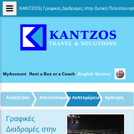
KANTZOS| Γραφικές Διαδρομές στην Δυτική Πελοπόννησο
MyAccount
Rent a Bus or a Coach
English Version: