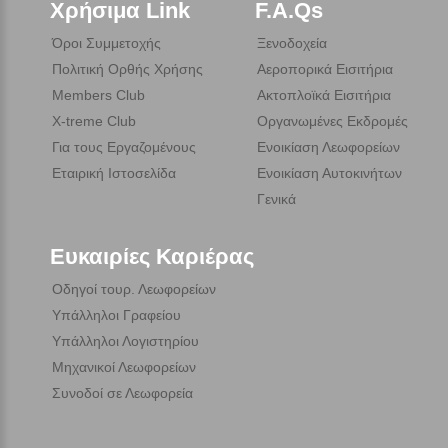
Χρήσιμα Link
F.A.Qs
Όροι Συμμετοχής
Ξενοδοχεία
Πολιτική Ορθής Χρήσης
Αεροπορικά Εισιτήρια
Members Club
Ακτοπλοϊκά Εισιτήρια
X-treme Club
Οργανωμένες Εκδρομές
Για τους Εργαζομένους
Ενοικίαση Λεωφορείων
Εταιρική Ιστοσελίδα
Ενοικίαση Αυτοκινήτων
Γενικά
Ευκαιρίες Καριέρας
Οδηγοί τουρ. Λεωφορείων
Υπάλληλοι Γραφείου
Υπάλληλοι Λογιστηρίου
Μηχανικοί Λεωφορείων
Συνοδοί σε Λεωφορεία