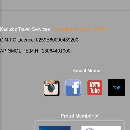
Kantzos Travel Services
Copyright ©
2016 -
2026
G.N.T.O Licence: 0259E60000489200
ΑΡΙΘΜΟΣ Γ.Ε.Μ.Η : 13064401000
Social Media
Proud Member of