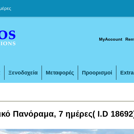
μέρες
MyAccount
Ren
α
Ξενοδοχεία
Μεταφορές
Προορισμοί
Extra
ικό Πανόραμα, 7 ημέρες( I.D 18692