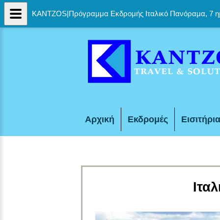
KANTZOS|Πρόγραμμα Εκδρομής Ιταλικό Πανόραμα, 7 η
Αρχική
Εκδρομές
Εισιτήρι
Ιταλ