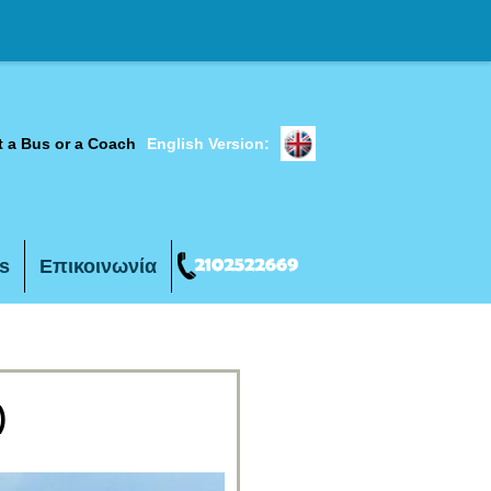
t a Bus or a Coach
English Version:
s
Επικοινωνία
)