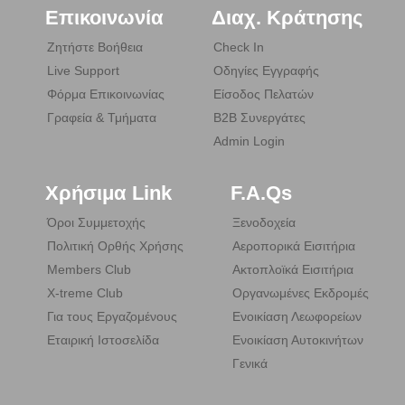
Επικοινωνία
Διαχ. Κράτησης
Ζητήστε Βοήθεια
Check In
Live Support
Οδηγίες Εγγραφής
Φόρμα Επικοινωνίας
Είσοδος Πελατών
Γραφεία & Τμήματα
B2B Συνεργάτες
Admin Login
Χρήσιμα Link
F.A.Qs
Όροι Συμμετοχής
Ξενοδοχεία
Πολιτική Ορθής Χρήσης
Αεροπορικά Εισιτήρια
Members Club
Ακτοπλοϊκά Εισιτήρια
X-treme Club
Οργανωμένες Εκδρομές
Για τους Εργαζομένους
Ενοικίαση Λεωφορείων
Εταιρική Ιστοσελίδα
Ενοικίαση Αυτοκινήτων
Γενικά