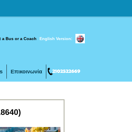
t a Bus or a Coach
English Version:
s
Επικοινωνία
18640)