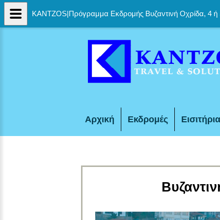
KANTZOS|Πρόγραμμα Εκδρομής Βυζαντινή Οχρίδα, 4 ή 
Αρχική
Εκδρομές
Εισιτήρι
Βυζαντιν