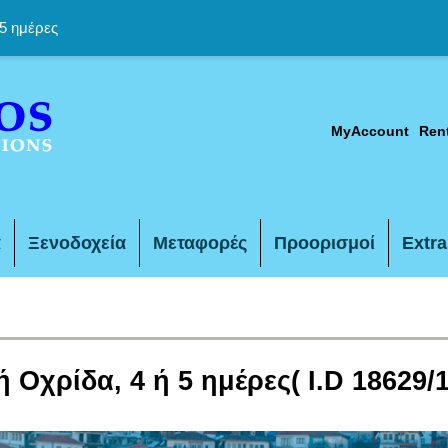
5 ημέρες
MyAccount
Ren
α
Ξενοδοχεία
Μεταφορές
Προορισμοί
Extra
ή Οχρίδα, 4 ή 5 ημέρες( I.D 18629/