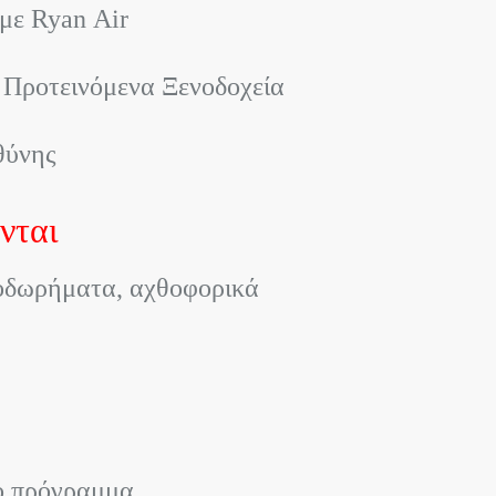
με Ryan Air
 Προτεινόμενα Ξενοδοχεία
θύνης
νται
λοδωρήματα, αχθοφορικά
το πρόγραμμα