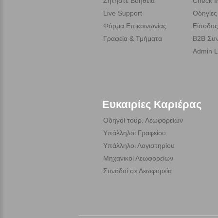
Ζητήστε Βοήθεια
Check I
Live Support
Οδηγίες
Φόρμα Επικοινωνίας
Είσοδος
Γραφεία & Τμήματα
B2B Συν
Admin L
Ευκαιρίες Καριέρας
Οδηγοί τουρ. Λεωφορείων
Υπάλληλοι Γραφείου
Υπάλληλοι Λογιστηρίου
Μηχανικοί Λεωφορείων
Συνοδοί σε Λεωφορεία