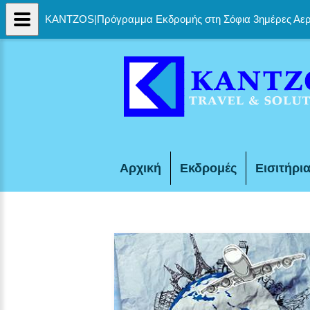
KANTZOS|Πρόγραμμα Εκδρομής στη Σόφια 3ημέρες Αε
Αρχική
Εκδρομές
Εισιτήρι