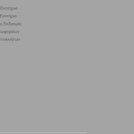
Εισιτήρια
Εισιτήρια
ς Εκδρομές
Λεωφορείων
υτοκινήτων