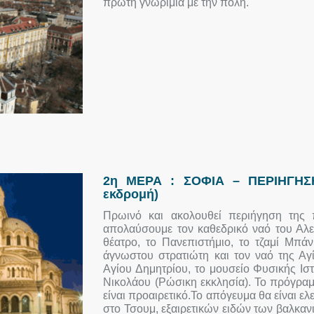
πρώτη γνωριμία με την πόλη.
2η ΜΕΡΑ : ΣΟΦΙΑ – ΠΕΡΙΗΓΗΣΗ
εκδρομή)
Πρωινό και ακολουθεί περιήγηση της
απολαύσουμε τον καθεδρικό ναό του Αλε
θέατρο, το Πανεπιστήμιο, το τζαμί Μπά
άγνωστου στρατιώτη και τον ναό της Αγ
Αγίου Δημητρίου, το μουσείο Φυσικής Ιστ
Νικολάου (Ρώσικη εκκλησία). Το πρόγραμμ
είναι προαιρετικό.Το απόγευμα θα είναι ελ
στο Τσουμ, εξαιρετικών ειδών των βαλκα