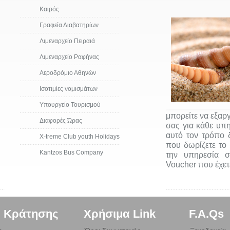
Καιρός
Γραφεία Διαβατηρίων
Λιμεναρχείο Πειραιά
Λιμεναρχείο Ραφήνας
Αεροδρόμιο Αθηνών
Ισοτιμίες νομισμάτων
Υπουργείο Τουρισμού
μπορείτε να εξαρ
Διαφορές Ώρας
σας για κάθε υπη
αυτό τον τρόπο δ
Χ-treme Club youth Holidays
που δωρίζετε το 
Kantzos Bus Company
την υπηρεσία σ
Voucher που έχετ
. Κράτησης
Χρήσιμα Link
F.A.Qs