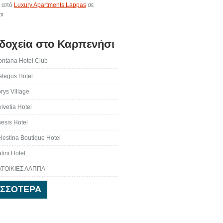
ς από
Luxury Apartments Lappas
σε
σι
δοχεία στο Καρπενήσι
ntana Hotel Club
legos Hotel
rys Village
lvetia Hotel
esis Hotel
lestina Boutique Hotel
lini Hotel
ΑΤΟΙΚΙΕΣ ΛΑΠΠΑ
ΙΣΣΌΤΕΡΑ