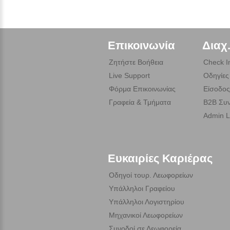
Επικοινωνία
Διαχ
Ζητήστε Βοήθεια
Check I
Live Support
Οδηγίες
Φόρμα Επικοινωνίας
Είσοδος
Γραφεία & Τμήματα
B2B Συν
Admin L
Ευκαιρίες Καριέρας
Οδηγοί τουρ. Λεωφορείων
Υπάλληλοι Γραφείου
Υπάλληλοι Λογιστηρίου
Μηχανικοί Λεωφορείων
Συνοδοί σε Λεωφορεία