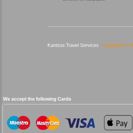
Kantzos Travel Services
Copyright ©
2
We accept the following Cards