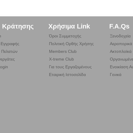
. Κράτησης
Χρήσιμα Link
F.A.Qs
n
Όροι Συμμετοχής
Ξενοδοχεία
 Εγγραφής
Πολιτική Ορθής Χρήσης
Αεροπορικά 
 Πελατών
Members Club
Ακτοπλοϊκά 
εργάτες
X-treme Club
Οργανωμένε
ogin
Για τους Εργαζομένους
Ενοικίαση Α
Εταιρική Ιστοσελίδα
Γενικά