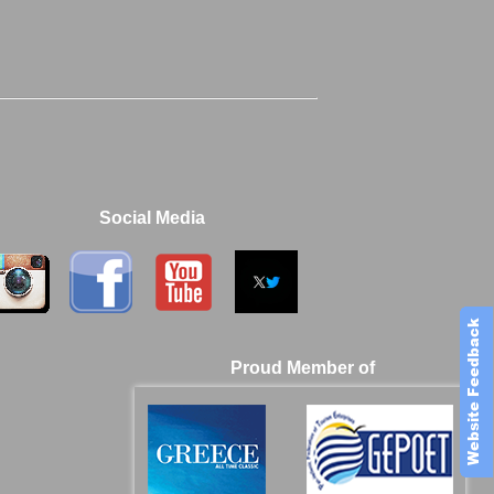
Social Media
Proud Member of