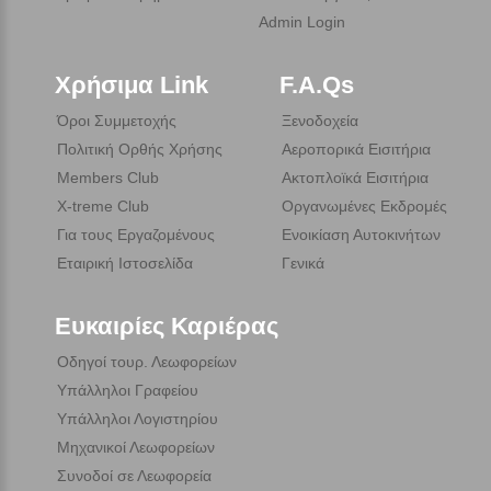
Admin Login
Χρήσιμα Link
F.A.Qs
Όροι Συμμετοχής
Ξενοδοχεία
Πολιτική Ορθής Χρήσης
Αεροπορικά Εισιτήρια
Members Club
Ακτοπλοϊκά Εισιτήρια
X-treme Club
Οργανωμένες Εκδρομές
Για τους Εργαζομένους
Ενοικίαση Αυτοκινήτων
Εταιρική Ιστοσελίδα
Γενικά
Ευκαιρίες Καριέρας
Οδηγοί τουρ. Λεωφορείων
Υπάλληλοι Γραφείου
Υπάλληλοι Λογιστηρίου
Μηχανικοί Λεωφορείων
Συνοδοί σε Λεωφορεία