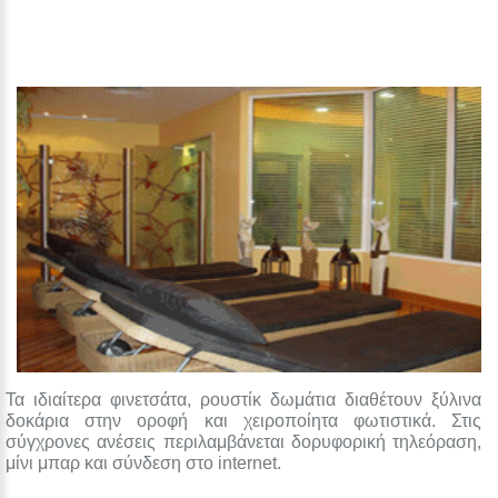
Τα ιδιαίτερα φινετσάτα, ρουστίκ δωμάτια διαθέτουν ξύλινα
δοκάρια στην οροφή και χειροποίητα φωτιστικά. Στις
σύγχρονες ανέσεις περιλαμβάνεται δορυφορική τηλεόραση,
μίνι μπαρ και σύνδεση στο internet.