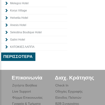
Melegos Hotel
Korys Village
Helvetia Hotel
Anesis Hotel
Selestina Boutique Hotel
Galini Hotel
ΚΑΤΟΙΚΙΕΣ ΛΑΠΠΑ
ΠΕΡΙΣΣΌΤΕΡΑ
Επικοινωνία
Διαχ. Κράτησης
Ζητήστε Βοήθεια
Check In
Live Support
Οδηγίες Εγγραφής
Φόρμα Επικοινωνίας
Είσοδος Πελατών
Γραφεία & Τμήματα
B2B Συνεργάτες