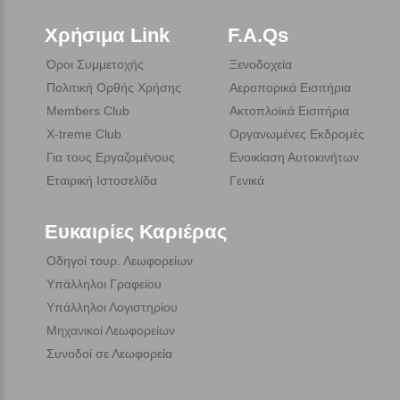
Χρήσιμα Link
F.A.Qs
Όροι Συμμετοχής
Ξενοδοχεία
Πολιτική Ορθής Χρήσης
Αεροπορικά Εισιτήρια
Members Club
Ακτοπλοϊκά Εισιτήρια
X-treme Club
Οργανωμένες Εκδρομές
Για τους Εργαζομένους
Ενοικίαση Αυτοκινήτων
Εταιρική Ιστοσελίδα
Γενικά
Ευκαιρίες Καριέρας
Οδηγοί τουρ. Λεωφορείων
Υπάλληλοι Γραφείου
Υπάλληλοι Λογιστηρίου
Μηχανικοί Λεωφορείων
Συνοδοί σε Λεωφορεία