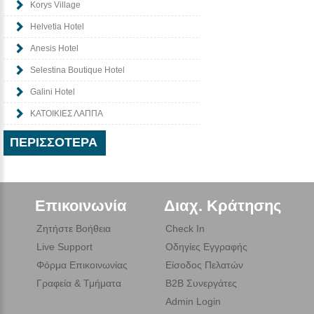
Korys Village
Helvetia Hotel
Anesis Hotel
Selestina Boutique Hotel
Galini Hotel
ΚΑΤΟΙΚΙΕΣ ΛΑΠΠΑ
ΠΕΡΙΣΣΌΤΕΡΑ
Επικοινωνία
Διαχ. Κράτησης
Ζητήστε Βοήθεια
Check In
Live Support
Οδηγίες Εγγραφής
Φόρμα Επικοινωνίας
Είσοδος Πελατών
Γραφεία & Τμήματα
B2B Συνεργάτες
Admin Login