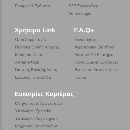
Γραφεία & Τμήματα
B2B Συνεργάτες
Admin Login
Χρήσιμα Link
F.A.Qs
Όροι Συμμετοχής
Ξενοδοχεία
Πολιτική Ορθής Χρήσης
Αεροπορικά Εισιτήρια
Members Club
Ακτοπλοϊκά Εισιτήρια
X-treme Club
Οργανωμένες Εκδρομές
Για τους Εργαζομένους
Ενοικίαση Αυτοκινήτων
Εταιρική Ιστοσελίδα
Γενικά
Ευκαιρίες Καριέρας
Οδηγοί τουρ. Λεωφορείων
Υπάλληλοι Γραφείου
Υπάλληλοι Λογιστηρίου
Μηχανικοί Λεωφορείων