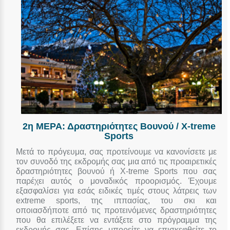
2η ΜΕΡΑ: Δραστηριότητες Βουνού / X-treme
Sports
Μετά το πρόγευμα, σας προτείνουμε να κανονίσετε με
τον συνοδό της εκδρομής σας μια από τις προαιρετικές
δραστηριότητες βουνού ή X-treme Sports που σας
παρέχει αυτός ο μοναδικός προορισμός. Έχουμε
εξασφαλίσει για εσάς ειδικές τιμές στους λάτρεις των
extreme sports, της ιππασίας, του σκι και
οποιασδήποτε από τις προτεινόμενες δραστηριότητες
που θα επιλέξετε να εντάξετε στο πρόγραμμα της
εκδρομής σας. Επίσης μπορείτε να επισκεφθείτε το