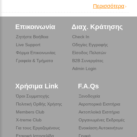
Περισσότερα
Επικοινωνία
Διαχ. Κράτησης
Ζητήστε Βοήθεια
Check In
Live Support
Οδηγίες Εγγραφής
Φόρμα Επικοινωνίας
Είσοδος Πελατών
Γραφεία & Τμήματα
B2B Συνεργάτες
Admin Login
Χρήσιμα Link
F.A.Qs
Όροι Συμμετοχής
Ξενοδοχεία
Πολιτική Ορθής Χρήσης
Αεροπορικά Εισιτήρια
Members Club
Ακτοπλοϊκά Εισιτήρια
X-treme Club
Οργανωμένες Εκδρομές
Για τους Εργαζομένους
Ενοικίαση Αυτοκινήτων
Εταιρική Ιστοσελίδα
Γενικά