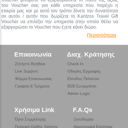
του Voucher σας για κάθε υπηρεσία που παρέχει η
εταιρία μας και με αυτό τον τρόπο δίνετε την δυνατότητα
σε αυτόν / αυτήν που δωρίζετε το Kantzos Travel Gift
Voucher να επιλέξει την υπηρεσία στην οποία θέλει να
εξαργυρώσει το Voucher που έχετε κάνει δώρο.
Περισσότερα
Επικοινωνία
Διαχ. Κράτησης
Ζητήστε Βοήθεια
Check In
Live Support
Οδηγίες Εγγραφής
Φόρμα Επικοινωνίας
Είσοδος Πελατών
Γραφεία & Τμήματα
B2B Συνεργάτες
Admin Login
Χρήσιμα Link
F.A.Qs
Όροι Συμμετοχής
Ξενοδοχεία
Πολιτική Ορθής Χρήσης
Αεροπορικά Εισιτήρια