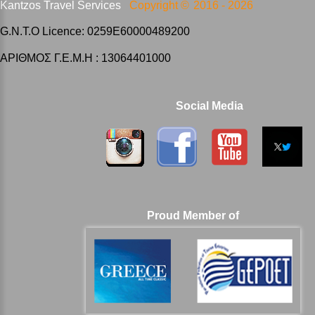
Kantzos Travel Services
Copyright ©
2016 -
2026
G.N.T.O Licence: 0259E60000489200
ΑΡΙΘΜΟΣ Γ.Ε.Μ.Η : 13064401000
Social Media
Proud Member of