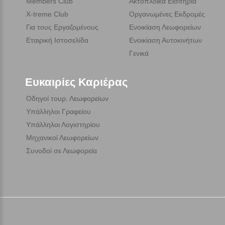
Members Club
Ακτοπλοϊκά Εισιτήρια
X-treme Club
Οργανωμένες Εκδρομές
Για τους Εργαζομένους
Ενοικίαση Λεωφορείων
Εταιρική Ιστοσελίδα
Ενοικίαση Αυτοκινήτων
Γενικά
Ευκαιρίες Καριέρας
Οδηγοί τουρ. Λεωφορείων
Υπάλληλοι Γραφείου
Υπάλληλοι Λογιστηρίου
Μηχανικοί Λεωφορείων
Συνοδοί σε Λεωφορεία