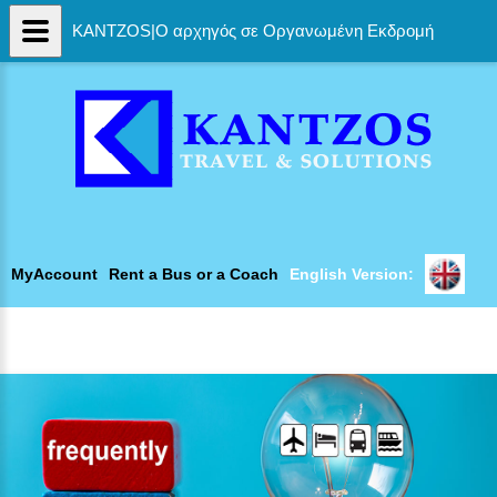
KANTZOS|Ο αρχηγός σε Οργανωμένη Εκδρομή
MyAccount
Rent a Bus or a Coach
English Version: