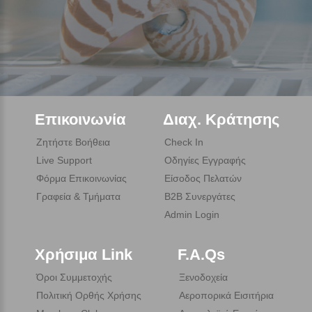
Επικοινωνία
Διαχ. Κράτησης
Ζητήστε Βοήθεια
Check In
Live Support
Οδηγίες Εγγραφής
Φόρμα Επικοινωνίας
Είσοδος Πελατών
Γραφεία & Τμήματα
B2B Συνεργάτες
Admin Login
Χρήσιμα Link
F.A.Qs
Όροι Συμμετοχής
Ξενοδοχεία
Πολιτική Ορθής Χρήσης
Αεροπορικά Εισιτήρια